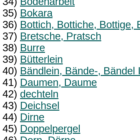
34)
Bodenarbeit
35)
Bokara
36)
Bottich, Bottiche, Bottige, 
37)
Bretsche, Pratsch
38)
Burre
39)
Bütterlein
40)
Bändlein, Bände-, Bändel I
41)
Daumen, Daume
42)
dechteln
43)
Deichsel
44)
Dirne
45)
Doppelpergel