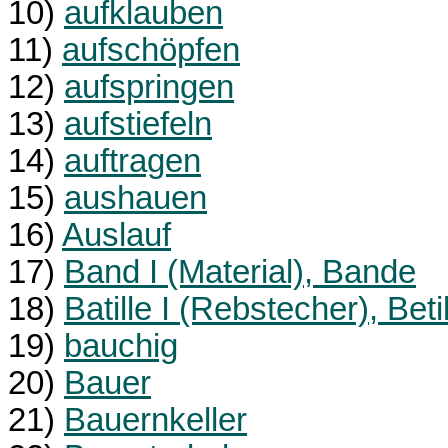
10)
aufklauben
11)
aufschöpfen
12)
aufspringen
13)
aufstiefeln
14)
auftragen
15)
aushauen
16)
Auslauf
17)
Band I (Material), Bande
18)
Batille I (Rebstecher), Beti
19)
bauchig
20)
Bauer
21)
Bauernkeller