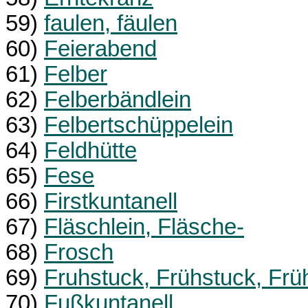
59)
faulen, fäulen
60)
Feierabend
61)
Felber
62)
Felberbändlein
63)
Felbertschüppelein
64)
Feldhütte
65)
Fese
66)
Firstkuntanell
67)
Fläschlein, Fläsche-
68)
Frosch
69)
Fruhstuck, Frühstuck, Frü
70)
Fußkuntanell