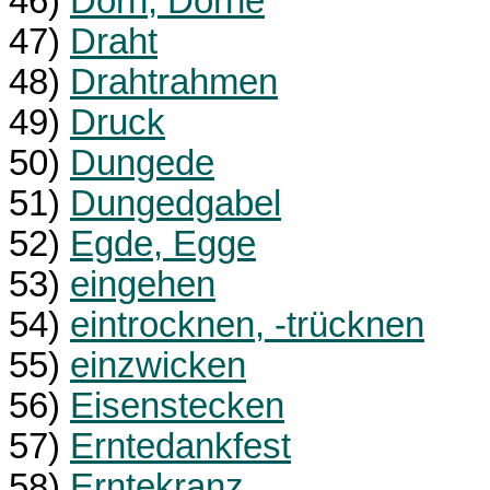
46)
Dorn, Dörne
47)
Draht
48)
Drahtrahmen
49)
Druck
50)
Dungede
51)
Dungedgabel
52)
Egde, Egge
53)
eingehen
54)
eintrocknen, -trücknen
55)
einzwicken
56)
Eisenstecken
57)
Erntedankfest
58)
Erntekranz