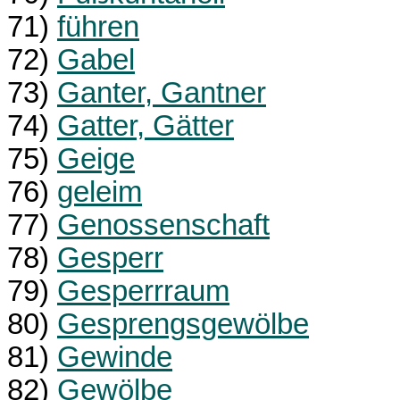
71)
führen
72)
Gabel
73)
Ganter, Gantner
74)
Gatter, Gätter
75)
Geige
76)
geleim
77)
Genossenschaft
78)
Gesperr
79)
Gesperrraum
80)
Gesprengsgewölbe
81)
Gewinde
82)
Gewölbe