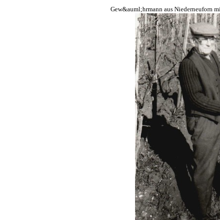
Gew&auml;hrmann aus Niederneuforn mi