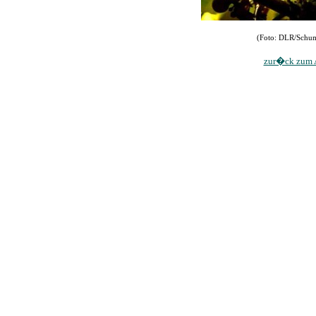
(Foto: DLR/Schum
zur�ck zum A