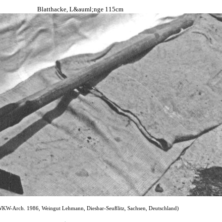
Blatthacke, L&auml;nge 115cm
WKW-Arch. 1986, Weingut Lehmann, Diesbar-Seußlitz, Sachsen, Deutschland)